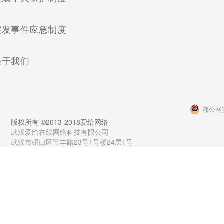
(current)
突发事件应急制度
(current)
关于我们
鄂公网安
版权所有 ©2013-2018爱给网络
武汉爱给在线网络科技有限公司
武汉市硚口区宝丰路23号1号楼24层1号