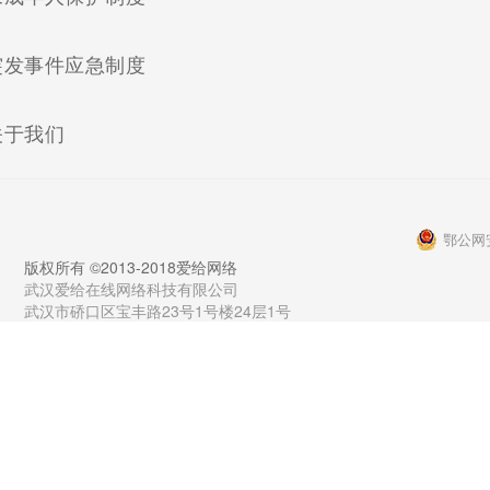
(current)
突发事件应急制度
(current)
关于我们
鄂公网安
版权所有 ©2013-2018爱给网络
武汉爱给在线网络科技有限公司
武汉市硚口区宝丰路23号1号楼24层1号