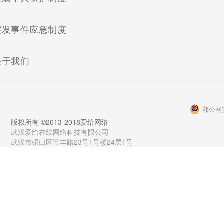
(current)
突发事件应急制度
(current)
关于我们
鄂公网安
版权所有 ©2013-2018爱给网络
武汉爱给在线网络科技有限公司
武汉市硚口区宝丰路23号1号楼24层1号