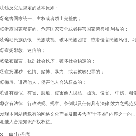
①违反宪法规定的基本原则；
②危害国家统一、主权或者领土完整的；
③泄露国家秘密的、危害国家安全或者损害国家荣誉和 利益的；
④煽动民族仇恨、民族歧视、破坏民族团结，或者侵害民族风俗、
⑤宣扬邪教、迷信的；
⑥散布谣言，扰乱社会秩序，破坏社会稳定的；
⑦宣扬淫秽、色情、赌博、暴力、或者教唆犯罪的；
⑧侮辱、诽谤他人，侵害他人合法权益的；
⑨含有虚假、有害、胁迫、侵害他人隐私、骚扰、侵害、 中伤、粗
⑩含有法律、行政法规、规章、条例以及任何具有法律 效力之规范
发现本网站所载有的网络文化产品及服务含有“十不准” 内容之一的
犯他人合法知识产权权益。
3、自审程序