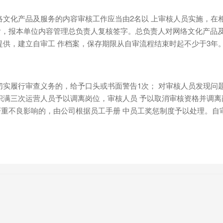
络文化产品及服务的内容审核工作应当由2名以 上审核人员实施，在
，报本单位内容管理总负责人复核签字。总负责人对网络文化产品及
提供，建立自审工 作档案，保存期限从自审流程结束时起不少于3年
切实履行审查义务的，给予口头或书面警告1次； 对审核人员发现问
积满三次运营人员予以调离岗位，审核人员 予以取消审核资格并调离
成严重不良影响的，由公司根据员工手册 中员工奖惩制度予以处理。