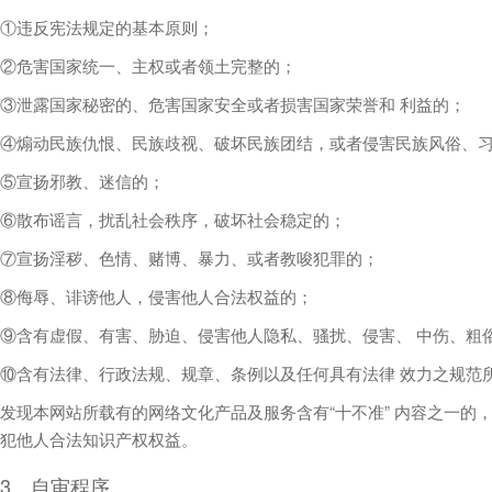
①违反宪法规定的基本原则；
②危害国家统一、主权或者领土完整的；
③泄露国家秘密的、危害国家安全或者损害国家荣誉和 利益的；
④煽动民族仇恨、民族歧视、破坏民族团结，或者侵害民族风俗、
⑤宣扬邪教、迷信的；
⑥散布谣言，扰乱社会秩序，破坏社会稳定的；
⑦宣扬淫秽、色情、赌博、暴力、或者教唆犯罪的；
⑧侮辱、诽谤他人，侵害他人合法权益的；
⑨含有虚假、有害、胁迫、侵害他人隐私、骚扰、侵害、 中伤、粗
⑩含有法律、行政法规、规章、条例以及任何具有法律 效力之规范
发现本网站所载有的网络文化产品及服务含有“十不准” 内容之一的
犯他人合法知识产权权益。
3、自审程序