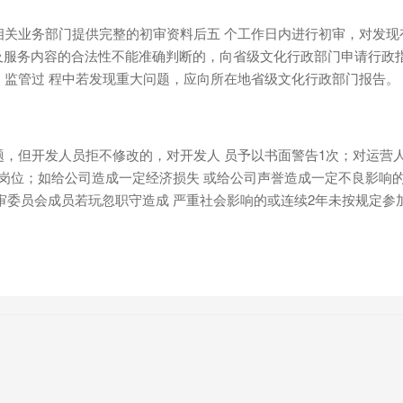
相关业务部门提供完整的初审资料后五 个工作日内进行初审，对发现
服务内容的合法性不能准确判断的，向省级文化行政部门申请行政指
。监管过 程中若发现重大问题，应向所在地省级文化行政部门报告。
题，但开发人员拒不修改的，对开发人 员予以书面警告1次；对运营
岗位；如给公司造成一定经济损失 或给公司声誉造成一定不良影响的
自审委员会成员若玩忽职守造成 严重社会影响的或连续2年未按规定参