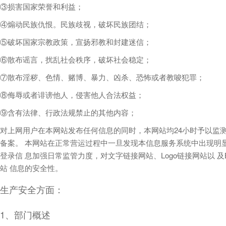
③损害国家荣誉和利益；
④煽动民族仇恨。民族歧视，破坏民族团结；
⑤破坏国家宗教政策，宣扬邪教和封建迷信；
⑥散布谣言，扰乱社会秩序，破坏社会稳定；
⑦散布淫秽、色情、赌博、暴力、凶杀、恐怖或者教唆犯罪；
⑧侮辱或者诽谤他人，侵害他人合法权益；
⑨含有法律、行政法规禁止的其他内容；
对上网用户在本网站发布任何信息的同时，本网站均24小时予以监
备案。 本网站在正常营运过程中一旦发现本信息服务系统中出现明
登录信 息加强日常监管力度，对文字链接网站、Logo链接网站以 
站 信息的安全性。
生产安全方面：
1、部门概述