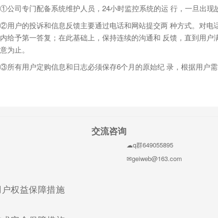
①公司专门配备系统维护人员，24小时监控系统的运 行，一旦出现
②用户的投诉和信息反馈主要通过电话和网站提交两 种方式。对电
内给予第一答复；在此基础上，保持连续的沟通和 反馈，直到用户
意为止。
③所有用户定购信息和日志必须保存6个月的原始纪 录，根据用户
交流咨询
q群649055895
geiweb@163.com
(current)
用户权益保障措施