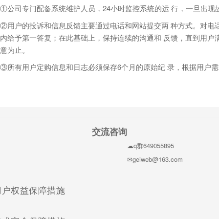
①公司专门配备系统维护人员，24小时监控系统的运 行，一旦出现
②用户的投诉和信息反馈主要通过电话和网站提交两 种方式。对电
内给予第一答复；在此基础上，保持连续的沟通和 反馈，直到用户
意为止。
③所有用户定购信息和日志必须保存6个月的原始纪 录，根据用户
交流咨询
q群649055895
geiweb@163.com
(current)
用户权益保障措施