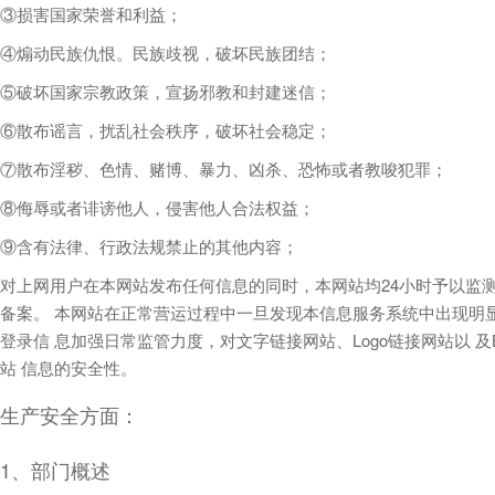
③损害国家荣誉和利益；
④煽动民族仇恨。民族歧视，破坏民族团结；
⑤破坏国家宗教政策，宣扬邪教和封建迷信；
⑥散布谣言，扰乱社会秩序，破坏社会稳定；
⑦散布淫秽、色情、赌博、暴力、凶杀、恐怖或者教唆犯罪；
⑧侮辱或者诽谤他人，侵害他人合法权益；
⑨含有法律、行政法规禁止的其他内容；
对上网用户在本网站发布任何信息的同时，本网站均24小时予以监
备案。 本网站在正常营运过程中一旦发现本信息服务系统中出现明
登录信 息加强日常监管力度，对文字链接网站、Logo链接网站以 
站 信息的安全性。
生产安全方面：
1、部门概述