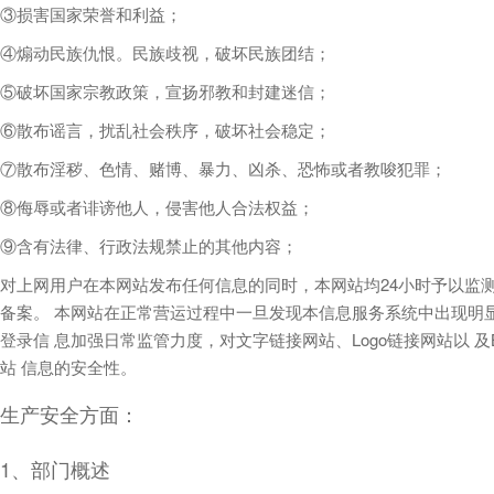
③损害国家荣誉和利益；
④煽动民族仇恨。民族歧视，破坏民族团结；
⑤破坏国家宗教政策，宣扬邪教和封建迷信；
⑥散布谣言，扰乱社会秩序，破坏社会稳定；
⑦散布淫秽、色情、赌博、暴力、凶杀、恐怖或者教唆犯罪；
⑧侮辱或者诽谤他人，侵害他人合法权益；
⑨含有法律、行政法规禁止的其他内容；
对上网用户在本网站发布任何信息的同时，本网站均24小时予以监
备案。 本网站在正常营运过程中一旦发现本信息服务系统中出现明
登录信 息加强日常监管力度，对文字链接网站、Logo链接网站以 
站 信息的安全性。
生产安全方面：
1、部门概述