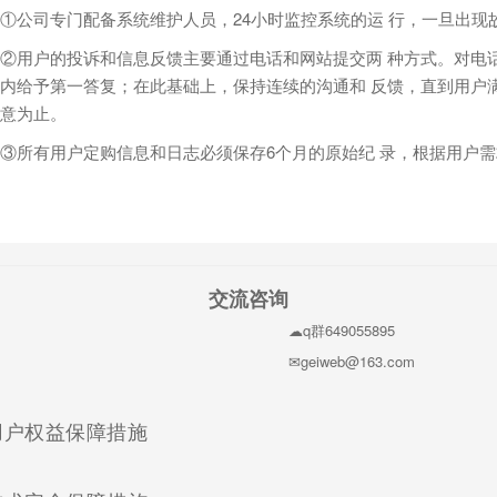
①公司专门配备系统维护人员，24小时监控系统的运 行，一旦出现
②用户的投诉和信息反馈主要通过电话和网站提交两 种方式。对电
内给予第一答复；在此基础上，保持连续的沟通和 反馈，直到用户
意为止。
③所有用户定购信息和日志必须保存6个月的原始纪 录，根据用户
交流咨询
q群649055895
geiweb@163.com
(current)
用户权益保障措施