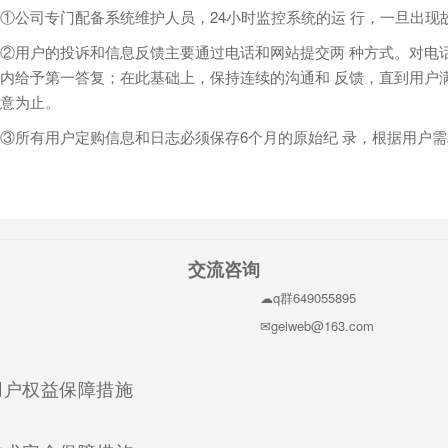
①公司专门配备系统维护人员，24小时监控系统的运 行，一旦出现
②用户的投诉和信息反馈主要通过电话和网站提交两 种方式。对电
内给予第一答复；在此基础上，保持连续的沟通和 反馈，直到用户
意为止。
③所有用户定购信息和日志必须保存6个月的原始纪 录，根据用户
交流咨询
q群649055895
geiweb@163.com
(current)
用户权益保障措施