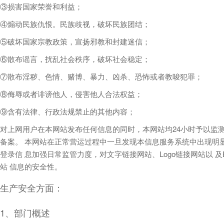
③损害国家荣誉和利益；
④煽动民族仇恨。民族歧视，破坏民族团结；
⑤破坏国家宗教政策，宣扬邪教和封建迷信；
⑥散布谣言，扰乱社会秩序，破坏社会稳定；
⑦散布淫秽、色情、赌博、暴力、凶杀、恐怖或者教唆犯罪；
⑧侮辱或者诽谤他人，侵害他人合法权益；
⑨含有法律、行政法规禁止的其他内容；
对上网用户在本网站发布任何信息的同时，本网站均24小时予以监
备案。 本网站在正常营运过程中一旦发现本信息服务系统中出现明
登录信 息加强日常监管力度，对文字链接网站、Logo链接网站以 
站 信息的安全性。
生产安全方面：
1、部门概述