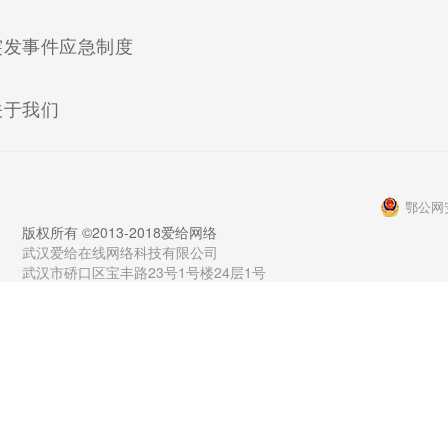
(current)
突发事件应急制度
(current)
关于我们
鄂公网安
版权所有 ©2013-2018爱给网络
武汉爱给在线网络科技有限公司
武汉市硚口区宝丰路23号1号楼24层1号