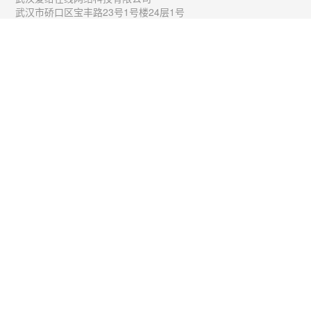
武汉市硚口区宝丰路23号1号楼24层1号