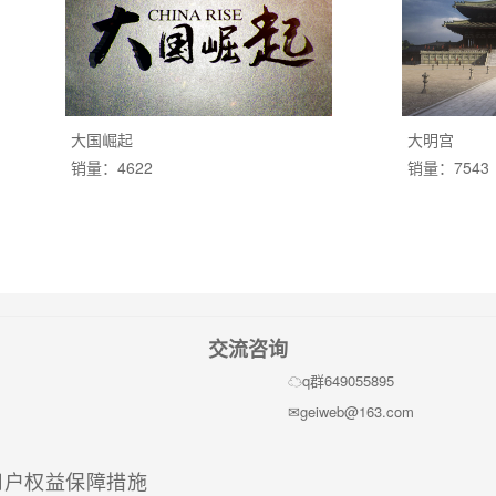
大国崛起
大明宫
销量：4622
销量：7543
交流咨询
q群649055895
geiweb@163.com
(current)
用户权益保障措施