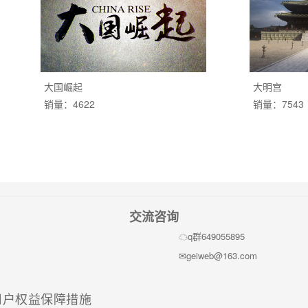
大国崛起
大明宫
销量：4622
销量：7543
交流咨询
q群649055895
geiweb@163.com
(current)
用户权益保障措施