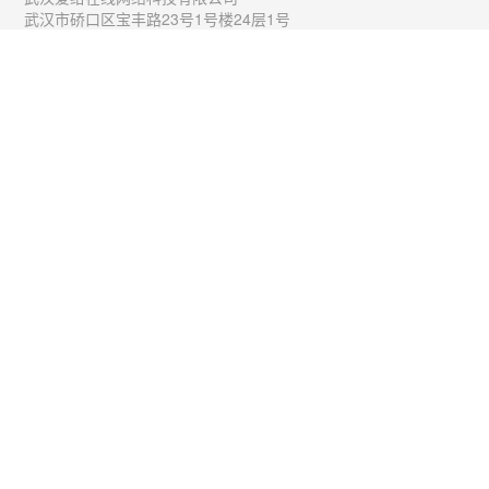
武汉市硚口区宝丰路23号1号楼24层1号