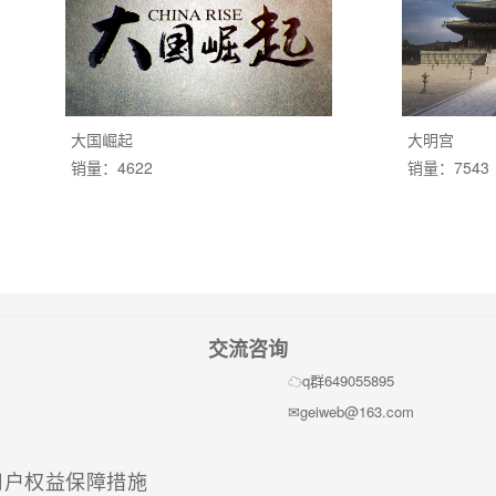
大国崛起
大明宫
销量：4622
销量：7543
交流咨询
q群649055895
geiweb@163.com
(current)
用户权益保障措施