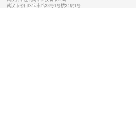
武汉市硚口区宝丰路23号1号楼24层1号