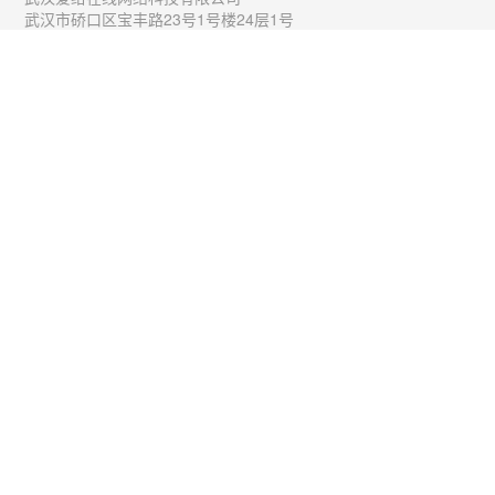
武汉市硚口区宝丰路23号1号楼24层1号