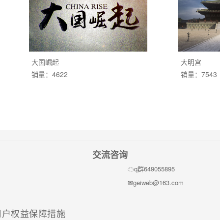
大国崛起
大明宫
销量：4622
销量：7543
交流咨询
q群649055895
geiweb@163.com
(current)
用户权益保障措施